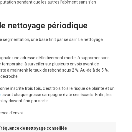
 réputation pendant que les autres l’abîment sans s’en
le nettoyage périodique
segmentation, une base finit par se salir. Le nettoyage
gnale une adresse définitivement morte, à supprimer sans
temporaire, à surveiller sur plusieurs envois avant de
e à maintenir le taux de rebond sous 2 %. Au-delà de 5 %,
 décroche.
 inscrite trois fois, c’est trois fois le risque de plainte et un
e
avant chaque grosse campagne évite ces écueils. Enfin, les
cy doivent finir par sortir.
ence d’envoi.
Fréquence de nettoyage conseillée