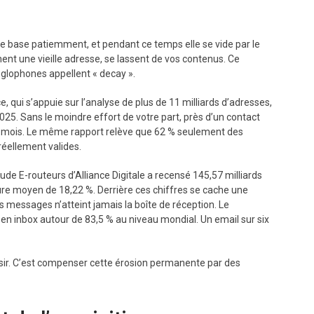
re base patiemment, et pendant ce temps elle se vide par le
nt une vieille adresse, se lassent de vos contenus. Ce
nglophones appellent « decay ».
 qui s’appuie sur l’analyse de plus de 11 milliards d’adresses,
025. Sans le moindre effort de votre part, près d’un contact
e mois. Le même rapport relève que 62 % seulement des
réellement valides.
ude E-routeurs d’Alliance Digitale a recensé 145,57 milliards
ure moyen de 18,22 %. Derrière ces chiffres se cache une
s messages n’atteint jamais la boîte de réception. Le
en inbox autour de 83,5 % au niveau mondial. Un email sur six
rossir. C’est compenser cette érosion permanente par des