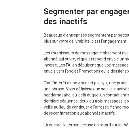
Segmenter par engageme
des inactifs
Beaucoup d’entreprises segmentent par secteur o
plus sur votre délivrabilité, c’est l’engagement.
Les fournisseurs de messagerie observent avec 
abonné qui ouvre, clique et répond envoie un sig
inverse. Les FAI en déduisent que vos messages
envois vers l’onglet Promotions ou le dossier s
D’où l’intérêt d’une « sunset policy », une prati
une phrase. Vous définissez un seuil d’inactivi
hebdomadaire, au-delà duquel un contact entr
dernière séquence, deux ou trois messages, pour 
veille au lieu de continuer à l’arroser. Yah
de reconfirmation aux abonnés inactifs.
Là encore, le terrain accuse un retard sur la t