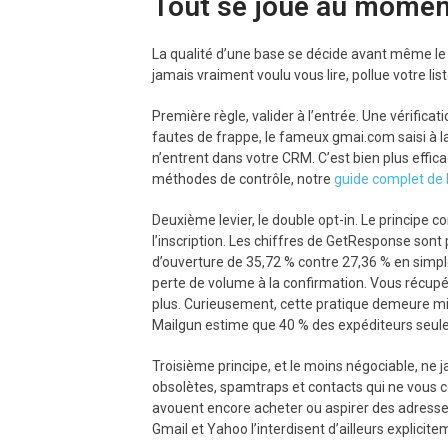
Tout se joue au moment
La qualité d’une base se décide avant même le 
jamais vraiment voulu vous lire, pollue votre lis
Première règle, valider à l’entrée. Une vérificat
fautes de frappe, le fameux gmai.com saisi à la
n’entrent dans votre CRM. C’est bien plus effic
méthodes de contrôle, notre
guide complet de l
Deuxième levier, le double opt-in. Le principe 
l’inscription. Les chiffres de GetResponse sont p
d’ouverture de 35,72 % contre 27,36 % en simple 
perte de volume à la confirmation. Vous récup
plus. Curieusement, cette pratique demeure min
Mailgun estime que 40 % des expéditeurs seulem
Troisième principe, et le moins négociable, ne
obsolètes, spamtraps et contacts qui ne vous 
avouent encore acheter ou aspirer des adresses 
Gmail et Yahoo l’interdisent d’ailleurs explicite