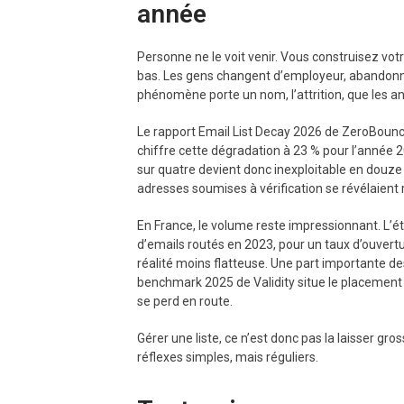
année
Personne ne le voit venir. Vous construisez vot
bas. Les gens changent d’employeur, abandonne
phénomène porte un nom, l’attrition, que les a
Le rapport Email List Decay 2026 de ZeroBounce,
chiffre cette dégradation à 23 % pour l’année 2
sur quatre devient donc inexploitable en douz
adresses soumises à vérification se révélaient 
En France, le volume reste impressionnant. L’ét
d’emails routés en 2023, pour un taux d’ouvert
réalité moins flatteuse. Une part importante de
benchmark 2025 de Validity situe le placement 
se perd en route.
Gérer une liste, ce n’est donc pas la laisser g
réflexes simples, mais réguliers.