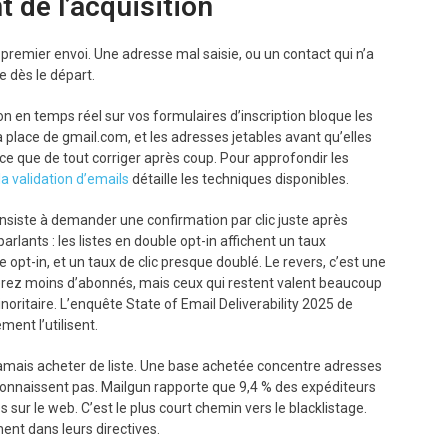
 de l’acquisition
premier envoi. Une adresse mal saisie, ou un contact qui n’a
te dès le départ.
ion en temps réel sur vos formulaires d’inscription bloque les
 place de gmail.com, et les adresses jetables avant qu’elles
ace que de tout corriger après coup. Pour approfondir les
a validation d’emails
détaille les techniques disponibles.
consiste à demander une confirmation par clic juste après
arlants : les listes en double opt-in affichent un taux
opt-in, et un taux de clic presque doublé. Le revers, c’est une
érez moins d’abonnés, mais ceux qui restent valent beaucoup
oritaire. L’enquête State of Email Deliverability 2025 de
ent l’utilisent.
 jamais acheter de liste. Une base achetée concentre adresses
connaissent pas. Mailgun rapporte que 9,4 % des expéditeurs
sur le web. C’est le plus court chemin vers le blacklistage.
ment dans leurs directives.