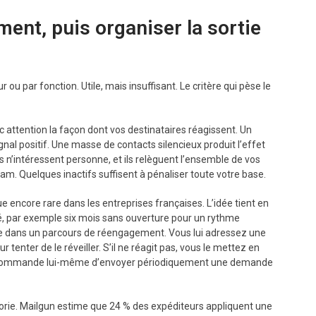
nt, puis organiser la sortie
u par fonction. Utile, mais insuffisant. Le critère qui pèse le
attention la façon dont vos destinataires réagissent. Un
nal positif. Une masse de contacts silencieux produit l’effet
 n’intéressent personne, et ils relèguent l’ensemble de vos
pam. Quelques inactifs suffisent à pénaliser toute votre base.
que encore rare dans les entreprises françaises. L’idée tient en
té, par exemple six mois sans ouverture pour un rythme
e dans un parcours de réengagement. Vous lui adressez une
tenter de le réveiller. S’il ne réagit pas, vous le mettez en
oo recommande lui-même d’envoyer périodiquement une demande
héorie. Mailgun estime que 24 % des expéditeurs appliquent une