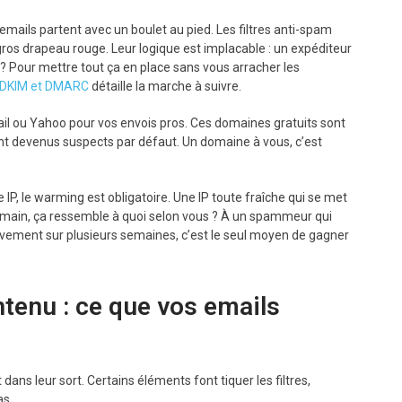
emails partent avec un boulet au pied. Les filtres anti-spam
ros drapeau rouge. Leur logique est implacable : un expéditeur
 ? Pour mettre tout ça en place sans vous arracher les
F, DKIM et DMARC
détaille la marche à suivre.
mail ou Yahoo pour vos envois pros. Ces domaines gratuits sont
nt devenus suspects par défaut. Un domaine à vous, c’est
IP, le warming est obligatoire. Une IP toute fraîche qui se met
demain, ça ressemble à quoi selon vous ? À un spammeur qui
sivement sur plusieurs semaines, c’est le seul moyen de gagner
ntenu : ce que vos emails
ans leur sort. Certains éléments font tiquer les filtres,
as.