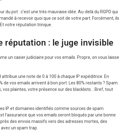
ur du pot : c’est une très mauvaise idée. Au-delà du RGPD qui
andé à recevoir quoi que ce soit de votre part. Forcément, ils
t votre réputation trinque.
 réputation : le juge invisible
me un casier judiciaire pour vos emails. Propre, on vous laisse
 attribue une note de 0 à 100 à chaque IP expéditrice. En
 de vos emails arrivent à bon port. Les 80% restants ? Spam
 vos plaintes, votre présence sur des blacklists… Bref, tout
 les IP et domaines identifiés comme sources de spam.
st l’assurance que vos emails seront bloqués par une bonne
t après des envois massifs vers des adresses mortes, des
x avec un spam trap.