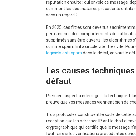
réputation ensuite : qui envoie ce message, dep
comment les destinataires précédents ont-ils réag
sans un regard ?
En 2025, ces filtres sont devenus sacrément malin
permanence des comportements des utilisateur
supprimés sans être ouverts, les algorithmes s’
comme spam, l’info circule vite. Très vite. Pou
logiciels anti-spam
dans le détail, ça vaut le dét
Les causes techniques : 
défaut
Premier suspect à interroger : la technique. Plus
preuve que vos messages viennent bien de chez v
Trois protocoles constituent le socle de cette 
réception quelles adresses IP ont le droit d’e
cryptographique qui certifie que le message n’a
faut faire si les vérifications précédentes écho