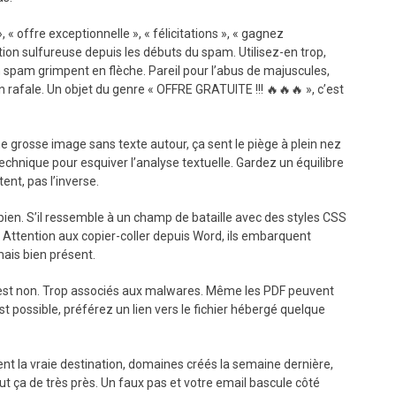
», « offre exceptionnelle », « félicitations », « gagnez
on sulfureuse depuis les débuts du spam. Utilisez-en trop,
en spam grimpent en flèche. Pareil pour l’abus de majuscules,
n rafale. Un objet du genre « OFFRE GRATUITE !!! 🔥🔥🔥 », c’est
e grosse image sans texte autour, ça sent le piège à plein nez
echnique pour esquiver l’analyse textuelle. Gardez un équilibre
ent, pas l’inverse.
a bien. S’il ressemble à un champ de bataille avec des styles CSS
 Attention aux copier-coller depuis Word, ils embarquent
mais bien présent.
 c’est non. Trop associés aux malwares. Même les PDF peuvent
t possible, préférez un lien vers le fichier hébergé quelque
t la vraie destination, domaines créés la semaine dernière,
ut ça de très près. Un faux pas et votre email bascule côté