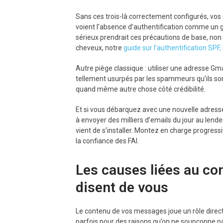
Sans ces trois-là correctement configurés, vos 
voient l’absence d’authentification comme un g
sérieux prendrait ces précautions de base, non
cheveux, notre
guide sur l’authentification SP
Autre piège classique : utiliser une adresse G
tellement usurpés par les spammeurs qu’ils so
quand même autre chose côté crédibilité.
Et si vous débarquez avec une nouvelle adresse 
à envoyer des milliers d’emails du jour au len
vient de s’installer. Montez en charge progres
la confiance des FAI.
Les causes liées au co
disent de vous
Le contenu de vos messages joue un rôle direct d
parfois pour des raisons qu’on ne soupçonne p