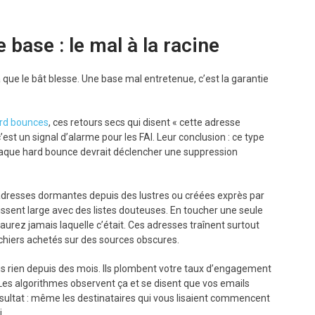
 base : le mal à la racine
là que le bât blesse. Une base mal entretenue, c’est la garantie
rd bounces
, ces retours secs qui disent « cette adresse
’est un signal d’alarme pour les FAI. Leur conclusion : ce type
Chaque hard bounce devrait déclencher une suppression
adresses dormantes depuis des lustres ou créées exprès par
tissent large avec des listes douteuses. En toucher une seule
 saurez jamais laquelle c’était. Ces adresses traînent surtout
 fichiers achetés sur des sources obscures.
us rien depuis des mois. Ils plombent votre taux d’engagement
Les algorithmes observent ça et se disent que vos emails
sultat : même les destinataires qui vous lisaient commencent
.