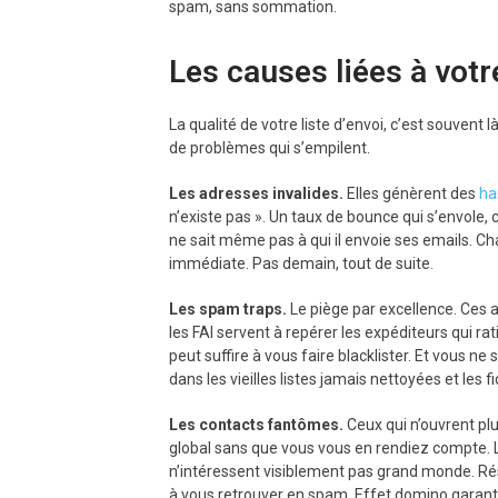
spam, sans sommation.
Les causes liées à votre
La qualité de votre liste d’envoi, c’est souvent 
de problèmes qui s’empilent.
Les adresses invalides.
Elles génèrent des
ha
n’existe pas ». Un taux de bounce qui s’envole, c
ne sait même pas à qui il envoie ses emails. 
immédiate. Pas demain, tout de suite.
Les spam traps.
Le piège par excellence. Ces 
les FAI servent à repérer les expéditeurs qui ra
peut suffire à vous faire blacklister. Et vous ne
dans les vieilles listes jamais nettoyées et les
Les contacts fantômes.
Ceux qui n’ouvrent pl
global sans que vous vous en rendiez compte. 
n’intéressent visiblement pas grand monde. Ré
à vous retrouver en spam. Effet domino garanti