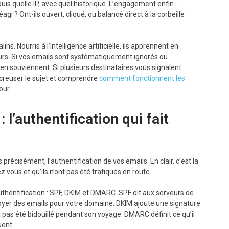
uis quelle IP, avec quel historique. L’engagement enfin :
i ? Ont-ils ouvert, cliqué, ou balancé direct à la corbeille
s. Nourris à l’intelligence artificielle, ils apprennent en
s. Si vos emails sont systématiquement ignorés ou
en souviennent. Si plusieurs destinataires vous signalent
r creuser le sujet et comprendre
comment fonctionnent les
our.
l’authentification qui fait
 précisément, l’authentification de vos emails. En clair, c’est la
ous et qu’ils n’ont pas été trafiqués en route.
authentification : SPF, DKIM et DMARC. SPF dit aux serveurs de
nvoyer des emails pour votre domaine. DKIM ajoute une signature
 pas été bidouillé pendant son voyage. DMARC définit ce qu’il
uent.