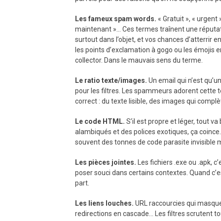
Les fameux spam words.
« Gratuit », « urgent 
maintenant »… Ces termes traînent une réputati
surtout dans l’objet, et vos chances d’atterrir 
les points d’exclamation à gogo ou les émojis e
collector. Dans le mauvais sens du terme.
Le ratio texte/images.
Un email qui n’est qu’un
pour les filtres. Les spammeurs adorent cette t
correct : du texte lisible, des images qui complèt
Le code HTML.
S’il est propre et léger, tout v
alambiqués et des polices exotiques, ça coince.
souvent des tonnes de code parasite invisible 
Les pièces jointes.
Les fichiers .exe ou .apk,
poser souci dans certains contextes. Quand c’es
part.
Les liens louches.
URL raccourcies qui masquen
redirections en cascade… Les filtres scrutent to