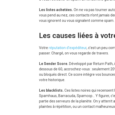
Les listes achetées.
On ne va pas tourner auto
vous pend au nez, ces contacts n’ont jamais dem
vous ignorent ou vous signalent comme spam. E
Les causes liées à votre
Votre
réputation d’expéditeur
, c’est un peu com
passer. Chargé, on vous regarde de travers.
Le Sender Score.
Développé par Return Path, il
dessous de 60, accrochez-vous : seulement 20%
ou bloqués direct. Ce score intègre vos bounces,
votre historique.
Les blacklists.
Ces listes noires qui recensent
Spamhaus, Barracuda, Spamcop… Y figurer, c’e
partie des serveurs de la planète. On y atterri
plaintes à répétition, ou un contact malheureu