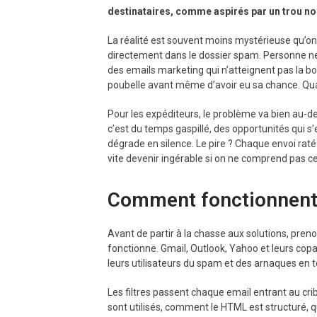
destinataires, comme aspirés par un trou noi
La réalité est souvent moins mystérieuse qu’on 
directement dans le dossier spam. Personne ne 
des emails marketing qui n’atteignent pas la boî
poubelle avant même d’avoir eu sa chance. Quan
Pour les expéditeurs, le problème va bien au-de
c’est du temps gaspillé, des opportunités qui s’
dégrade en silence. Le pire ? Chaque envoi raté r
vite devenir ingérable si on ne comprend pas ce
Comment fonctionnent l
Avant de partir à la chasse aux solutions, p
fonctionne. Gmail, Outlook, Yahoo et leurs copa
leurs utilisateurs du spam et des arnaques en 
Les filtres passent chaque email entrant au cri
sont utilisés, comment le HTML est structuré, que