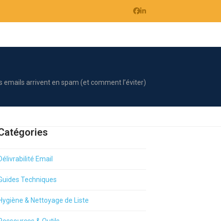
Facebook
LinkedIn
s emails arrivent en spam (et comment l’éviter)
Catégories
Délivrabilité Email
Guides Techniques
Hygiène & Nettoyage de Liste