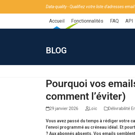
Skip
Panneau de gestion des cookies
Data-quality - Qualifiez votre liste d'adresses email
to
content
Accueil
Fonctionnalités
FAQ
API
BLOG
Pourquoi vos emails
comment l’éviter)
29 janvier 2026
Loïc
Délivrabilité E
Vous avez passé du temps à rédiger votre cam
l’envoi programmé au créneau idéal. Et pourt
? Aux abonnés absents. Vos emails semblent 