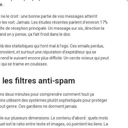
r.
ne le croit : une bonne partie de vos messages atterrit
les voit. Jamais. Les études récentes parlent d’environ 17%
te de réception principale. Un message sur six, direction la
d on y pense, ça fait froid dans le dos.
là des statistiques qui font mal à l’ego. Ces emails perdus,
envolent, et surtout une réputation d’expéditeur qui se
end le suivant encore plus difficile. Un cercle vicieux qui peut
 qui se trame en coulisses.
es filtres anti-spam
renons deux minutes pour comprendre comment tout ça
ins utilisent des systèmes plutôt sophistiqués pour protéger
tout genre. Ces gardiens ne dorment jamais.
ble sur plusieurs dimensions. Le contenu d’abord : quels mots
l est le ratio entre texte et images, où pointent les liens. La