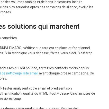
vec des volumes stables et de bons indicateurs, inspire
c des pics soudains après des semaines de silence, éveille les
rprises.
les solutions qui marchent
s concrètes.
DKIM, DMARC : vérifiez que tout est en place et fonctionnel.
. Si la technique vous dépasse, faites-vous aider. C’est trop
 adresses qui ont bouncé, sortez les contacts morts depuis
il de nettoyage liste email
avant chaque grosse campagne. Ce
oles.
-Tester analysent votre email et prédisent son
hentification, qualité du HTML : tout y passe. Cinq minutes de
re après coup.
i intéresse vraiment vos destinataires. Segmentez,