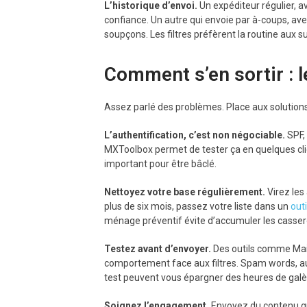
L’historique d’envoi.
Un expéditeur régulier, a
confiance. Un autre qui envoie par à-coups, ave
soupçons. Les filtres préfèrent la routine aux su
Comment s’en sortir : 
Assez parlé des problèmes. Place aux solution
L’authentification, c’est non négociable.
SPF, 
MXToolbox permet de tester ça en quelques clics
important pour être bâclé.
Nettoyez votre base régulièrement.
Virez les
plus de six mois, passez votre liste dans un
out
ménage préventif évite d’accumuler les casser
Testez avant d’envoyer.
Des outils comme Mail
comportement face aux filtres. Spam words, aut
test peuvent vous épargner des heures de galè
Soignez l’engagement.
Envoyez du contenu qu