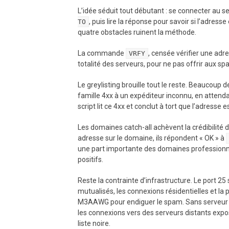
L’idée séduit tout débutant : se connecter au
, puis lire la réponse pour savoir si l’adresse
TO
quatre obstacles ruinent la méthode.
La commande
, censée vérifier une adre
VRFY
totalité des serveurs, pour ne pas offrir aux s
Le greylisting brouille tout le reste. Beaucoup
famille 4xx à un expéditeur inconnu, en attend
script lit ce 4xx et conclut à tort que l’adresse e
Les domaines catch-all achèvent la crédibilité
adresse sur le domaine, ils répondent « OK » à
une part importante des domaines professionnels
positifs.
Reste la contrainte d’infrastructure. Le port 2
mutualisés, les connexions résidentielles et l
M3AAWG pour endiguer le spam. Sans serveur déd
les connexions vers des serveurs distants expos
liste noire.