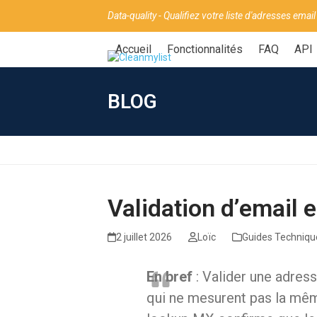
Skip
Panneau de gestion des cookies
Data-quality - Qualifiez votre liste d'adresses email
to
content
Accueil
Fonctionnalités
FAQ
API
BLOG
Validation d’email 
2 juillet 2026
Loïc
Guides Techniqu
En bref
: Valider une adress
qui ne mesurent pas la mêm