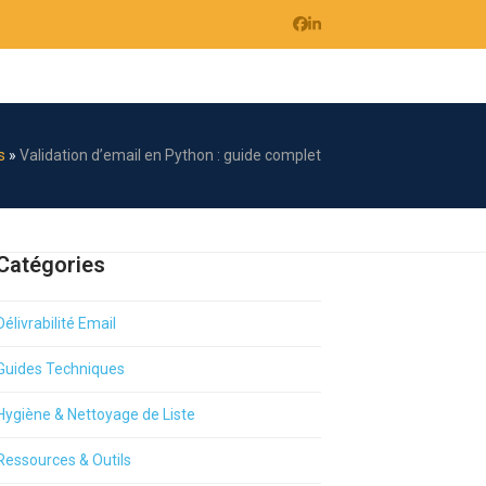
Facebook
LinkedIn
s
»
Validation d’email en Python : guide complet
Catégories
Délivrabilité Email
Guides Techniques
Hygiène & Nettoyage de Liste
Ressources & Outils