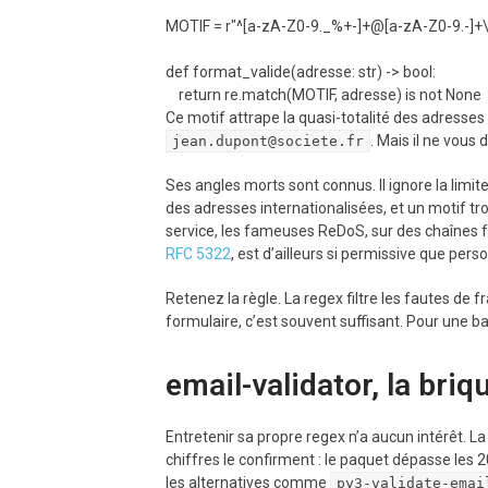
MOTIF = r"^[a-zA-Z0-9._%+-]+@[a-zA-Z0-9.-]+\.
def format_valide(adresse: str) -> bool:

Ce motif attrape la quasi-totalité des adresses 
. Mais il ne vous 
jean.dupont@societe.fr
Ses angles morts sont connus. Il ignore la limit
des adresses internationalisées, et un motif t
service, les fameuses ReDoS, sur des chaînes f
RFC 5322
, est d’ailleurs si permissive que pers
Retenez la règle. La regex filtre les fautes de f
formulaire, c’est souvent suffisant. Pour une bas
email-validator, la bri
Entretenir sa propre regex n’a aucun intérêt.
chiffres le confirment : le paquet dépasse les 
les alternatives comme
py3-validate-emai