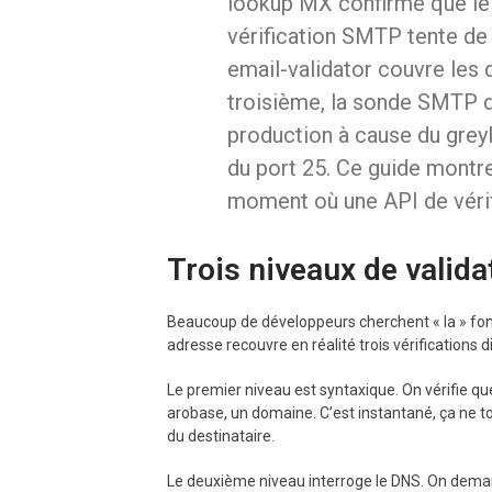
lookup MX confirme que le 
vérification SMTP tente de 
email-validator couvre les 
troisième, la sonde SMTP d
production à cause du greyl
du port 25. Ce guide montre 
moment où une API de vérif
Trois niveaux de valida
Beaucoup de développeurs cherchent « la » fonct
adresse recouvre en réalité trois vérifications di
Le premier niveau est syntaxique. On vérifie qu
arobase, un domaine. C’est instantané, ça ne to
du destinataire.
Le deuxième niveau interroge le DNS. On deman