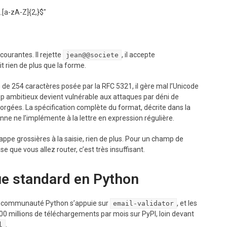
[a-zA-Z]{2,}$"

courantes. Il rejette
, il accepte
jean@@societe
dit rien de plus que la forme.
e de 254 caractères posée par la RFC 5321, il gère mal l’Unicode
rop ambitieux devient vulnérable aux attaques par déni de
orgées. La spécification complète du format, décrite dans la
onne ne l’implémente à la lettre en expression régulière.
rappe grossières à la saisie, rien de plus. Pour un champ de
e que vous allez router, c’est très insuffisant.
que standard en Python
 La communauté Python s’appuie sur
, et les
email-validator
200 millions de téléchargements par mois sur PyPI, loin devant
.
l