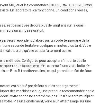
 serveur MX, jouer les commandes
,
,
HELO
MAIL FROM
RCPT
 existe. En laboratoire, ça fonctionne. En conditions réelles,
sse, est désactivée depuis plus de vingt ans sur la quasi-
pammeurs un annuaire gratuit.
 de serveurs répondent d’abord par un code temporaire de la
ant une seconde tentative quelques minutes plus tard. Votre
st invalide, alors qu’elle est parfaitement active.
 de la méthode. Configurés pour accepter n’importe quelle
comme à une vraie boîte. Or
nimportequoi@societe.fr
 en B-to-B fonctionne ainsi, ce qui garantit un flot de faux
5 sortant est bloqué par défaut sur les hébergements
a plupart des machines cloud, une pratique recommandée par le
ié, votre sonde ne sort même pas. Et si elle sort, multiplier
e votre IP à un signalement, voire à un atterrissage sur une