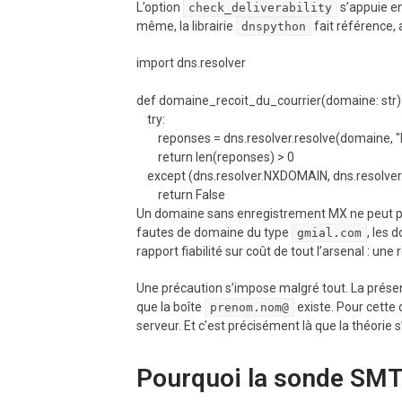
L’option
s’appuie en
check_deliverability
même, la librairie
fait référence,
dnspython
import dns.resolver

def domaine_recoit_du_courrier(domaine: str) -
    try:

        reponses = dns.resolver.resolve(domaine, "MX")

        return len(reponses) > 0

    except (dns.resolver.NXDOMAIN, dns.resolver.NoAnswer):

Un domaine sans enregistrement MX ne peut pas 
fautes de domaine du type
, les 
gmial.com
rapport fiabilité sur coût de tout l’arsenal : un
Une précaution s’impose malgré tout. La prése
que la boîte
existe. Pour cette 
prenom.nom@
serveur. Et c’est précisément là que la théorie 
Pourquoi la sonde SMTP