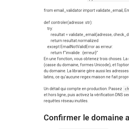
from email_validator import validate_email, Em
def controler(adresse: str):

    try:

        resultat = validate_email(adresse, check_deliverability=True)

        return resultat.normalized

    except EmailNotValidError as erreur:

En une fonction, vous obtenez trois choses. La 
(casse du domaine, formes Unicode), et l’optio
du domaine. La librairie gère aussi les adresse
latins, ce qu’aucune regex maison ne fait prop
Un détail qui compte en production. Passez
c
et hors ligne, puis activez la vérification DNS 
requêtes réseau inutiles.
Confirmer le domaine 