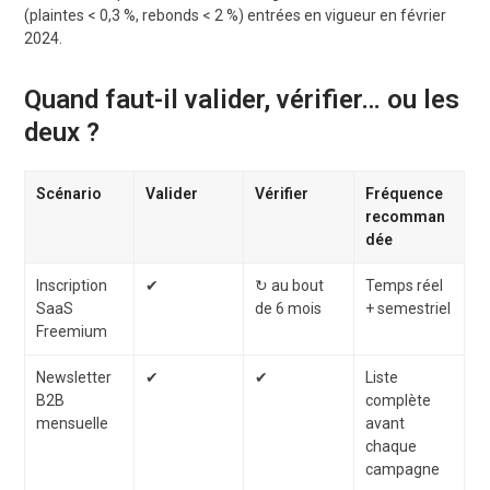
(plaintes < 0,3 %, rebonds < 2 %) entrées en vigueur en février
2024.
Quand faut-il valider, vérifier… ou les
deux ?
Scénario
Valider
Vérifier
Fréquence
recomman
dée
Inscription
✔︎
↻ au bout
Temps réel
SaaS
de 6 mois
+ semestriel
Freemium
Newsletter
✔︎
✔︎
Liste
B2B
complète
mensuelle
avant
chaque
campagne