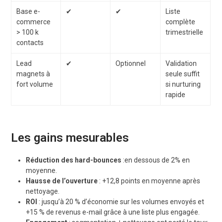
Base e-
✔︎
✔︎
Liste
commerce
complète
> 100 k
trimestrielle
contacts
Lead
✔︎
Optionnel
Validation
magnets à
seule suffit
fort volume
si nurturing
rapide
Les gains mesurables
Réduction des hard-bounces
:en dessous de 2% en
moyenne.
Hausse de l’ouverture
: +12,8 points en moyenne après
nettoyage.
ROI
: jusqu’à 20 % d’économie sur les volumes envoyés et
+15 % de revenus e-mail grâce à une liste plus engagée.