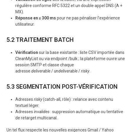
régulière conforme RFC 5322 et un double appel DNS (A +
MX).
Réponse en ≤ 300 ms
pour ne pas pénaliser l’expérience
utilisateur.
5.2 TRAITEMENT BATCH
Vérification
sur la base existante : liste CSV importée dans
CleanMyList ou via endpoint
/bulk
; la plateforme ouvre une
session SMTP et classe chaque
adresse
deliverable
/
undeliverable
/
risky
.
5.3 SEGMENTATION POST-VÉRIFICATION
Adresses
risky
(catch-all, rôle) : relance avec contenu
textuel léger.
Adresses
invalides
: suppression automatique ou tentative
de retarget multicanal.
Un tel flux respecte les nouvelles exigences Gmail / Yahoo