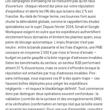
Les campagnes d’emailing ne se mesurent pas qu’en taux
d’ouverture : chaque rebond dur pèse sur votre réputation
d’expéditeur et alerte les FAI dès que la barre des 2 % est
franchie. Au-delà de l’image ternie, ces bounces font aussi
chuter la délivrabilité globale, comme le rappellent les études
spécialisées sur le sujet. Depuis février 2024, Gmail et Google
Workspace exigent en outre que les expéditeurs authentifient
strictement leurs domaines et limitent les plaintes spam, sous
peine de blocage automatique. L’enjeu financier n’est pas
neutre : entre la bande passante et les frais d’agence, une PME
consacre en moyenne 2 500 € par mois à l’envoi d’emails —
budget en partie gaspillé si la liste regorge d’adresses invalides.
Selon les benchmarks du secteur, un secteur B2B performant
atteint 31 % d’ouvertures, mais ce score s’effondre lorsque la
réputation est entachée par trop d’adresses invalides. Pire :
sans nettoyage, vous exposez vos IP à des spam-traps — ces
fausses boîtes déployées pour piéger les expéditeurs
négligents — et risquez le blacklistage définitif. Tout commence
donc par distinguer deux opérations souvent confondues : la
validation (contrôle de la syntaxe et des enregistrements DNS)
et la vérification (confirmation en temps réel que la boîte existe
et accepte les messages). Pour une vue d’ensemble, consultez