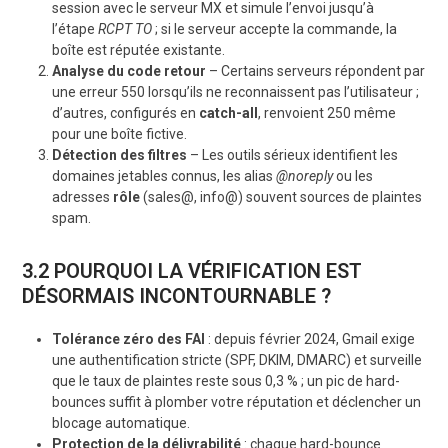
session avec le serveur MX et simule l’envoi jusqu’à
l’étape
RCPT TO
; si le serveur accepte la commande, la
boîte est réputée existante.
Analyse du code retour
– Certains serveurs répondent par
une erreur 550 lorsqu’ils ne reconnaissent pas l’utilisateur ;
d’autres, configurés en
catch-all
, renvoient 250 même
pour une boîte fictive.
Détection des filtres
– Les outils sérieux identifient les
domaines jetables connus, les alias
@noreply
ou les
adresses
rôle
(sales@, info@) souvent sources de plaintes
spam.
3.2 POURQUOI LA VÉRIFICATION EST
DÉSORMAIS INCONTOURNABLE ?
Tolérance zéro des FAI
: depuis février 2024, Gmail exige
une authentification stricte (SPF, DKIM, DMARC) et surveille
que le taux de plaintes reste sous 0,3 % ; un pic de hard-
bounces suffit à plomber votre réputation et déclencher un
blocage automatique.
Protection de la délivrabilité
: chaque hard-bounce