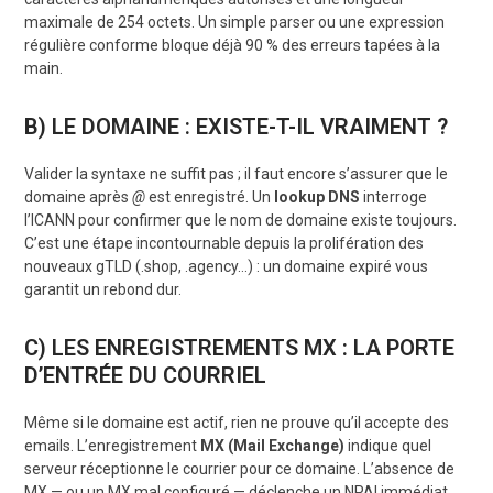
maximale de 254 octets. Un simple parser ou une expression
régulière conforme bloque déjà 90 % des erreurs tapées à la
main.
B) LE DOMAINE : EXISTE-T-IL VRAIMENT ?
Valider la syntaxe ne suffit pas ; il faut encore s’assurer que le
domaine après
@
est enregistré. Un
lookup DNS
interroge
l’ICANN pour confirmer que le nom de domaine existe toujours.
C’est une étape incontournable depuis la prolifération des
nouveaux gTLD (.shop, .agency…) : un domaine expiré vous
garantit un rebond dur.
C) LES ENREGISTREMENTS MX : LA PORTE
D’ENTRÉE DU COURRIEL
Même si le domaine est actif, rien ne prouve qu’il accepte des
emails. L’enregistrement
MX (Mail Exchange)
indique quel
serveur réceptionne le courrier pour ce domaine. L’absence de
MX — ou un MX mal configuré — déclenche un NPAI immédiat