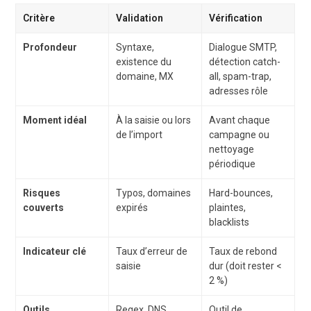
Critère
Validation
Vérification
Profondeur
Syntaxe,
Dialogue SMTP,
existence du
détection catch-
domaine, MX
all, spam-trap,
adresses rôle
Moment idéal
À la saisie ou lors
Avant chaque
de l’import
campagne ou
nettoyage
périodique
Risques
Typos, domaines
Hard-bounces,
couverts
expirés
plaintes,
blacklists
Indicateur clé
Taux d’erreur de
Taux de rebond
saisie
dur (doit rester <
2 %)
Outils
Regex, DNS
Outil de