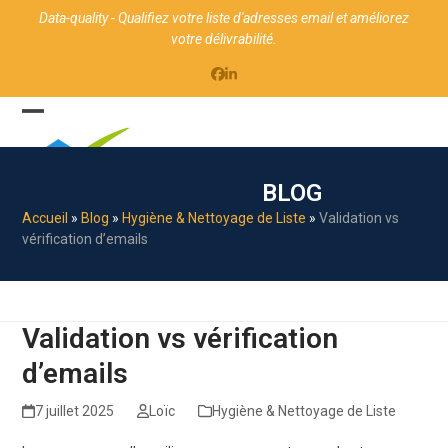
Skip
Panneau de gestion des cookies
Data-quality - Qualifiez votre liste d'adresses email et améliorez
to
votre délivrabilité.
content
Facebook
LinkedIn
Open
Close
mobile
mobile
BLOG
menu
menu
Accueil
»
Blog
»
Hygiène & Nettoyage de Liste
»
Validation vs
vérification d’emails
Validation vs vérification
d’emails
7 juillet 2025
Loïc
Hygiène & Nettoyage de Liste