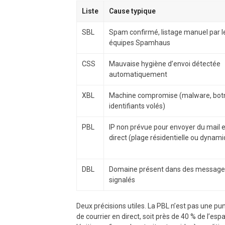
Liste
Cause typique
SBL
Spam confirmé, listage manuel par l
équipes Spamhaus
CSS
Mauvaise hygiène d’envoi détectée
automatiquement
XBL
Machine compromise (malware, botn
identifiants volés)
PBL
IP non prévue pour envoyer du mail 
direct (plage résidentielle ou dynam
DBL
Domaine présent dans des message
signalés
Deux précisions utiles. La PBL n’est pas une pun
de courrier en direct, soit près de 40 % de l’e