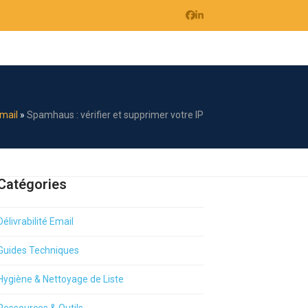
Facebook
LinkedIn
Email
»
Spamhaus : vérifier et supprimer votre IP
Catégories
Délivrabilité Email
Guides Techniques
Hygiène & Nettoyage de Liste