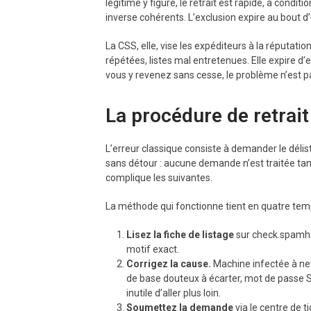
légitime y figure, le retrait est rapide, à condit
inverse cohérents. L’exclusion expire au bout 
La CSS, elle, vise les expéditeurs à la réputati
répétées, listes mal entretenues. Elle expire d’
vous y revenez sans cesse, le problème n’est p
La procédure de retrait
L’erreur classique consiste à demander le délist
sans détour : aucune demande n’est traitée tant
complique les suivantes.
La méthode qui fonctionne tient en quatre tem
Lisez la fiche de listage
sur check.spamhaus
motif exact.
Corrigez la cause.
Machine infectée à net
de base douteux à écarter, mot de passe S
inutile d’aller plus loin.
Soumettez la demande
via le centre de ti