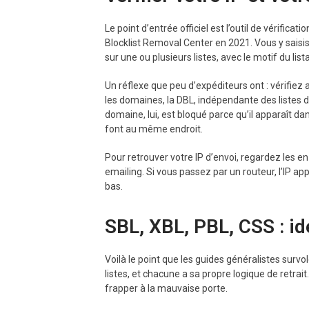
Le point d’entrée officiel est l’outil de vérificati
Blocklist Removal Center en 2021. Vous y saisisse
sur une ou plusieurs listes, avec le motif du list
Un réflexe que peu d’expéditeurs ont : vérifie
les domaines, la DBL, indépendante des listes d
domaine, lui, est bloqué parce qu’il apparaît d
font au même endroit.
Pour retrouver votre IP d’envoi, regardez les e
emailing. Si vous passez par un routeur, l’IP app
bas.
SBL, XBL, PBL, CSS : ide
Voilà le point que les guides généralistes surv
listes, et chacune a sa propre logique de retrai
frapper à la mauvaise porte.