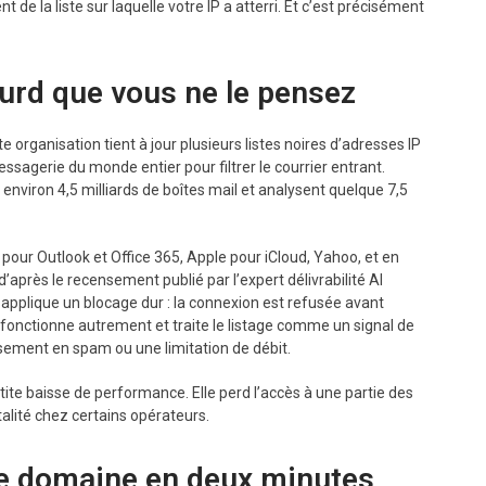
e la liste sur laquelle votre IP a atterri. Et c’est précisément
urd que vous ne le pensez
organisation tient à jour plusieurs listes noires d’adresses IP
ssagerie du monde entier pour filtrer le courrier entrant.
 environ 4,5 milliards de boîtes mail et analysent quelque 7,5
pour Outlook et Office 365, Apple pour iCloud, Yahoo, et en
près le recensement publié par l’expert délivrabilité Al
applique un blocage dur : la connexion est refusée avant
onctionne autrement et traite le listage comme un signal de
assement en spam ou une limitation de débit.
tite baisse de performance. Elle perd l’accès à une partie des
talité chez certains opérateurs.
tre domaine en deux minutes