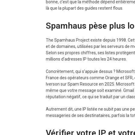
bonne, c’est que la méthode dépend entièrement d
là que la plupart des guides restent flous.
Spamhaus pèse plus lo
The Spamhaus Project existe depuis 1998. Cette 
et de domaines, utilisées par les serveurs de me
Selon ses propres chiffres, ses listes protègent
millions d’adresses IP toutes les 24 heures.
Concrètement, qui s’appuie dessus ? Microsoft 
France des opérateurs comme Orange et SFR, d’a
Iverson sur Spam Resource en 2025. Microsoft 
même que votre message soit examiné. Gmail f
réputation négatif, ce qui se traduit par un cl
Autrement dit, une IP listée ne subit pas une pe
messageries de ses destinataires, parfois la to
Vérifier votre IP et vo