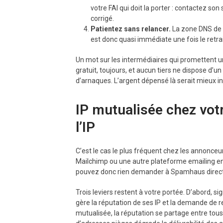
votre FAI qui doit la porter : contactez so
corrigé.
Patientez sans relancer.
La zone DNS de 
est donc quasi immédiate une fois le retrai
Un mot sur les intermédiaires qui promettent u
gratuit, toujours, et aucun tiers ne dispose d’
d’arnaques. L’argent dépensé là serait mieux in
IP mutualisée chez votr
l’IP
C’est le cas le plus fréquent chez les annonce
Mailchimp ou une autre plateforme emailing en 
pouvez donc rien demander à Spamhaus direc
Trois leviers restent à votre portée. D’abord, si
gère la réputation de ses IP et la demande de re
mutualisée, la réputation se partage entre tous 