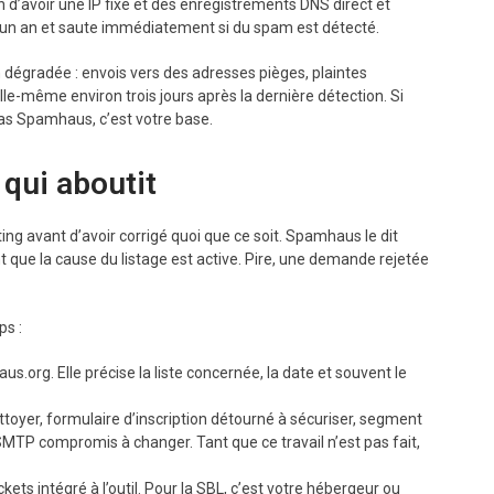
ion d’avoir une IP fixe et des enregistrements DNS direct et
d’un an et saute immédiatement si du spam est détecté.
on dégradée : envois vers des adresses pièges, plaintes
elle-même environ trois jours après la dernière détection. Si
as Spamhaus, c’est votre base.
 qui aboutit
ing avant d’avoir corrigé quoi que ce soit. Spamhaus le dit
 que la cause du listage est active. Pire, une demande rejetée
ps :
.org. Elle précise la liste concernée, la date et souvent le
toyer, formulaire d’inscription détourné à sécuriser, segment
MTP compromis à changer. Tant que ce travail n’est pas fait,
ckets intégré à l’outil. Pour la SBL, c’est votre hébergeur ou