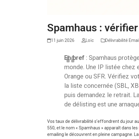
Spamhaus : vérifier
11 juin 2026
Loïc
Délivrabilité Emai
En bref
: Spamhaus protège 
monde. Une IP listée chez e
Orange ou SFR. Vérifiez vot
la liste concernée (SBL, XB
puis demandez le retrait. L
de délisting est une arnaqu
Vos taux de délivrabilité s’effondrent du jour 
550, et le nom « Spamhaus » apparaît dans les
emailing le découvrent en pleine campagne. La