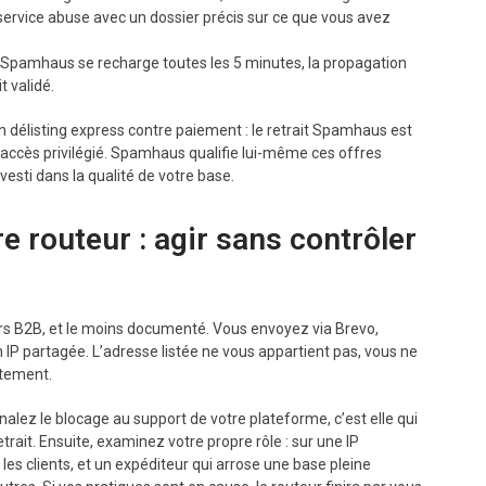
n service abuse avec un dossier précis sur ce que vous avez
Spamhaus se recharge toutes les 5 minutes, la propagation
t validé.
n délisting express contre paiement : le retrait Spamhaus est
un accès privilégié. Spamhaus qualifie lui-même ces offres
vesti dans la qualité de votre base.
e routeur : agir sans contrôler
urs B2B, et le moins documenté. Vous envoyez via Brevo,
IP partagée. L’adresse listée ne vous appartient pas, vous ne
tement.
gnalez le blocage au support de votre plateforme, c’est elle qui
trait. Ensuite, examinez votre propre rôle : sur une IP
les clients, et un expéditeur qui arrose une base pleine