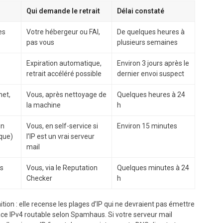
Qui demande le retrait
Délai constaté
es
Votre hébergeur ou FAI,
De quelques heures à
pas vous
plusieurs semaines
Expiration automatique,
Environ 3 jours après le
retrait accéléré possible
dernier envoi suspect
et,
Vous, après nettoyage de
Quelques heures à 24
la machine
h
en
Vous, en self-service si
Environ 15 minutes
ique)
l’IP est un vrai serveur
mail
s
Vous, via le Reputation
Quelques minutes à 24
Checker
h
ition : elle recense les plages d’IP qui ne devraient pas émettre
space IPv4 routable selon Spamhaus. Si votre serveur mail