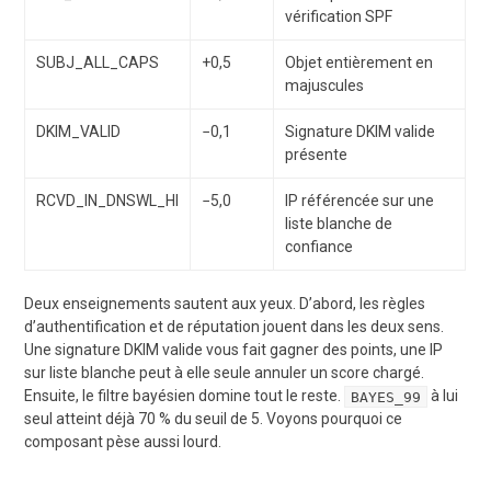
vérification SPF
SUBJ_ALL_CAPS
+0,5
Objet entièrement en
majuscules
DKIM_VALID
−0,1
Signature DKIM valide
présente
RCVD_IN_DNSWL_HI
−5,0
IP référencée sur une
liste blanche de
confiance
Deux enseignements sautent aux yeux. D’abord, les règles
d’authentification et de réputation jouent dans les deux sens.
Une signature DKIM valide vous fait gagner des points, une IP
sur liste blanche peut à elle seule annuler un score chargé.
Ensuite, le filtre bayésien domine tout le reste.
à lui
BAYES_99
seul atteint déjà 70 % du seuil de 5. Voyons pourquoi ce
composant pèse aussi lourd.