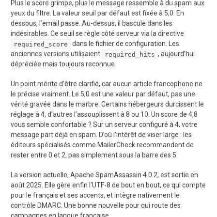
Plus le score grimpe, plus le message ressemble à du spam aux
yeux du filtre. La valeur seuil par défaut est fixée à 5,0. En
dessous, l’email passe. Au-dessus, il bascule dans les
indésirables. Ce seuil se règle côté serveur via la directive
dans le fichier de configuration. Les
required_score
anciennes versions utilisaient
, aujourd’hui
required_hits
dépréciée mais toujours reconnue.
Un point mérite d’être clarifié, car aucun article francophone ne
le précise vraiment. Le 5,0 est une valeur par défaut, pas une
vérité gravée dans le marbre. Certains hébergeurs durcissent le
réglage à 4, d’autres l’assouplissent à 8 ou 10. Un score de 4,8
vous semble confortable ? Sur un serveur configuré à 4, votre
message part déjà en spam. D’où l’intérêt de viser large : les
éditeurs spécialisés comme MailerCheck recommandent de
rester entre 0 et 2, pas simplement sous la barre des 5.
La version actuelle, Apache SpamAssassin 4.0.2, est sortie en
août 2025. Elle gère enfin l’UTF-8 de bout en bout, ce qui compte
pour le français et ses accents, et intègre nativement le
contrôle DMARC. Une bonne nouvelle pour qui route des
campagnes en langue française.