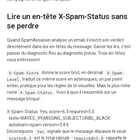
Lire un en-tête X-Spam-Status sans
se perdre
Quand SpamAssassin analyse un email, il inscrit son verdict
directement dans les en-têtes du message. Savoir les lire, c’est
passer du diagnostic flou au diagnostic précis. Trois en-têtes
vous intéressent.
donne le score brut, en décimal.
X-Spam-Score
X-Spam-
traduit ce même score en astérisques, un par point
Level
entier, pratique pour les règles de tri visuelles. Mais le plus riche
reste
. Voici à quoi il ressemble sur un
X-Spam-Status
message bloqué :
X-Spam-Status: Yes, score=6.3 required=5.0

  tests=BAYES_99,MISSING_SUBJECT,URIBL_BLACK

Décortiquons.
signale que le message dépasse le seuil.
Yes
est le total calculé.
rappelle le
score=6.3
required=5.0