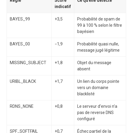
Règle
Score
Ce qu’elle détecte
indicatif
BAYES_99
+3,5
Probabilité de spam de
99 à 100 % selon le filtre
bayésien
BAYES_00
−1,9
Probabilité quasi nulle,
message jugé légitime
MISSING_SUBJECT
+1,8
Objet du message
absent
URIBL_BLACK
+1,7
Un lien du corps pointe
vers un domaine
blacklisté
RDNS_NONE
+0,8
Le serveur d’envoi n’a
pas de reverse DNS
configuré
SPF_SOFTFAIL
+0,7
Échec partiel de la