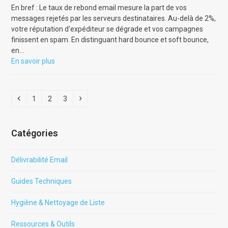
En bref : Le taux de rebond email mesure la part de vos
messages rejetés par les serveurs destinataires. Au-delà de 2%,
votre réputation d'expéditeur se dégrade et vos campagnes
finissent en spam. En distinguant hard bounce et soft bounce,
en…
En savoir plus
Précédent
Page
Page
Page
Suivant
1
2
3
Catégories
Délivrabilité Email
Guides Techniques
Hygiène & Nettoyage de Liste
Ressources & Outils